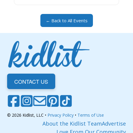
← Back to All Events
CONTACT US
© 2026 Kidlist, LLC •
Privacy Policy
•
Terms of Use
About the Kidlist Team
Advertise
Love From Our Community